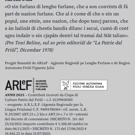
«O sin furlans di lenghe furlane, che a son convints di fâ
part de nazion furlane. Che al è come dî che o sin un
popul, une etnie, une nazion, che dopo tancj parons, che
a àn balinât di chestis bandis dilunc i secui, cumò di cent
agns indaûr o sin cjapâts dentri tal tramai dal Stât talian».
(Pre Toni Beline, sul so prin editoriâl de “La Patrie dal
Friûl”, Dicembar 1978)
Progjet finanziât de ARLeF - Agjenzie Regjonâl pe Lenghe Furlane e de Regjon
Autonome Friûl-Vignesie Julie
ANNO 2025
– Contributi ricevuti da Clape di
Culture Patrie dal Friûl – c.f. 01299830305
– erogante: A.R.L.E.F. (Agenzia Regionale per la
Lingua Friulana) C.F. 94094780304 • rif. norm. L.R.
N.29/2007 ART.23 c.2 bis e ART.24 c.7 e 10 • estremi
del decreto di concessione: DECRETO N. 261 del
25/10/2022 importo contributo € 3.500,00 (saldo) in
data 06/11/2025 • DECRETO N. 173 del 27/06/2025 €
34.842,23 in data 31/07/2025;