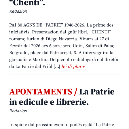
“Chenti”.
Redazion
PAI 80 AGNS DE “PATRIE” 1946-2026. La prime des
iniziativis. Presentazion dal gnûf libri, “CHENTI”
romanç furlan di Diego Navarria. Vinars ai 27 di
Fevrâr dal 2026 aes 6 sore sere Udin, Salon di Palaç
Belgrado, place dal Patriarcjât, 3. A intervegnin: la
gjornaliste Martina Delpiccolo e dialogarà cul diretôr
da La Patrie dal Friûl […]
lei di plui +
APONTAMENTS /
La Patrie
in edicule e librerie.
Redazion
In spiete dal prossim event o podês cjatâ “La Patrie