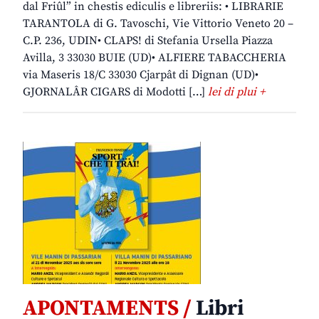
dal Friûl” in chestis ediculis e libreriis: • LIBRARIE
TARANTOLA di G. Tavoschi, Vie Vittorio Veneto 20 –
C.P. 236, UDIN• CLAPS! di Stefania Ursella Piazza
Avilla, 3 33030 BUIE (UD)• ALFIERE TABACCHERIA
via Maseris 18/C 33030 Cjarpât di Dignan (UD)•
GJORNALÂR CIGARS di Modotti […]
lei di plui +
APONTAMENTS /
Libri