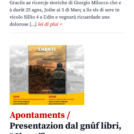
Graciis ae ricercje storiche di Giorgio Milocco che e
à durât 25 agns, Joibe ai 5 di Març a lis sîs di sere in
vicolo Sillio 4 a Udin e vegnarà ricuardade une
dolorose […]
lei di plui +
Apontaments /
Presentazion dal gnûf libri,