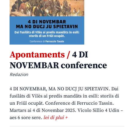
Apontaments /
4 DI
NOVEMBAR conference
Redazion
4 DI NOVEMBAR, MA NO DUCJ JU SPIETAVIN. Dai
fusilâts di Vilès ai predis mandâts in esili: storiis di
un Friûl ocupât. Conference di Ferruccio Tassin.
Martars ai 4 di Novembar 2025. Vicolo Sillio 4 Udin –
aes 6 sore sere.
lei di plui +