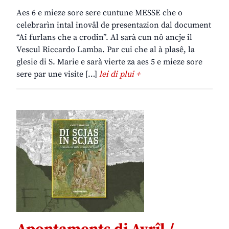
Aes 6 e mieze sore sere cuntune MESSE che o
celebrarìn intal inovâl de presentazion dal document
“Ai furlans che a crodin”. Al sarà cun nô ancje il
Vescul Riccardo Lamba. Par cui che al à plasê, la
glesie di S. Marie e sarà vierte za aes 5 e mieze sore
sere par une visite […]
lei di plui +