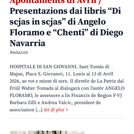
Apontaments di Avrîl /
Presentazions dai libris “Di
scjas in scjas” di Angelo
Floramo e “Chenti” di Diego
Navarria
Redazion
HOSPITALE DI SAN GIOVANNI. Sant Tomâs di
Majan, Place S. Giovanni, 11. Lunis ai 13 di Avrîl
2026, ae vot e mieze di sere. Il diretôr de La Patrie dal
Friûl Walter Tomada al dialogarà con l’autôr ANGELO
FLORAMO, le assessore a lis Financis de Regjon F-VJ
Barbara Zilli e Andrea Valcic, president de
associazion […]
lei di plui +