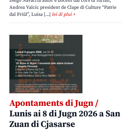
Diego Navarria autôr e docent dal cors di furlan,
Andrea Valcic president de Clape di Culture “Patrie
dal Friûl”, Luisa […]
lei di plui +
Apontaments di Jugn /
Lunis ai 8 di Jugn 2026 a San
Zuan di Cjasarse