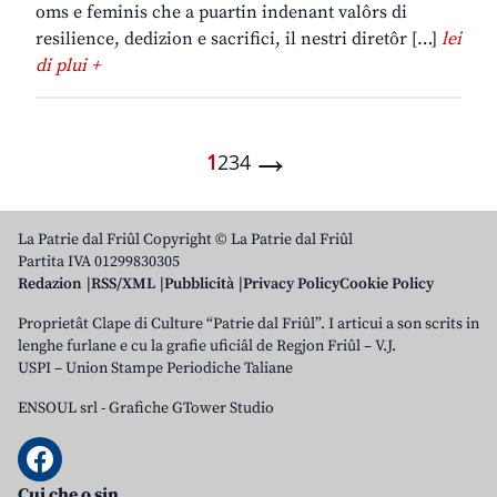
oms e feminis che a puartin indenant valôrs di
resilience, dedizion e sacrifici, il nestri diretôr […]
lei
di plui +
→
1
2
3
4
La Patrie dal Friûl Copyright © La Patrie dal Friûl
Partita IVA 01299830305
Redazion
RSS/XML
Pubblicità
Privacy Policy
Cookie Policy
Proprietât Clape di Culture “Patrie dal Friûl”. I articui a son scrits in
lenghe furlane e cu la grafie uficiâl de Regjon Friûl – V.J.
USPI – Union Stampe Periodiche Taliane
ENSOUL srl
-
Grafiche GTower Studio
Cui che o sin